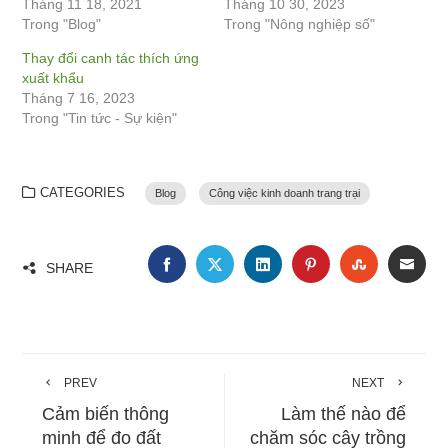
Tháng 11 18, 2021
Tháng 10 30, 2023
Trong "Blog"
Trong "Nông nghiệp số"
Thay đổi canh tác thích ứng
xuất khẩu
Tháng 7 16, 2023
Trong "Tin tức - Sự kiện"
CATEGORIES
Blog
Công việc kinh doanh trang trại
FACEBOOK
TWITTER
LINKEDIN
PINTEREST
STUMBLE
EMA
SHARE
PREV
NEXT
Cảm biến thông
Làm thế nào để
minh để đo đất
chăm sóc cây trồng