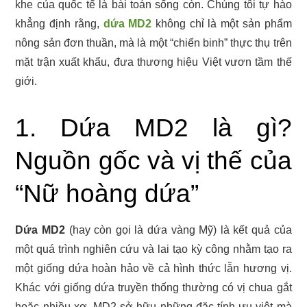
khe của quốc tế là bài toán sống còn. Chúng tôi tự hào
khẳng định rằng,
dứa MD2
không chỉ là một sản phẩm
nông sản đơn thuần, mà là một “chiến binh” thực thụ trên
mặt trận xuất khẩu, đưa thương hiệu Việt vươn tầm thế
giới.
1. Dứa MD2 là gì?
Nguồn gốc và vị thế của
“Nữ hoàng dứa”
Dứa MD2
(hay còn gọi là dứa vàng Mỹ) là kết quả của
một quá trình nghiên cứu và lai tạo kỳ công nhằm tạo ra
một giống dứa hoàn hảo về cả hình thức lẫn hương vị.
Khác với giống dứa truyền thống thường có vị chua gắt
hoặc nhiều xơ, MD2 sở hữu những đặc tính ưu việt mà