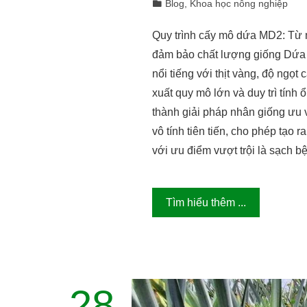
Blog
,
Khoa học nông nghiệp
Quy trình cấy mô dứa MD2: Từ 
đảm bảo chất lượng giống Dứa M
nổi tiếng với thịt vàng, độ ngọ
xuất quy mô lớn và duy trì tín
thành giải pháp nhân giống ưu v
vô tính tiên tiến, cho phép tạo
với ưu điểm vượt trội là sạch 
Tìm hiểu thêm ...
28