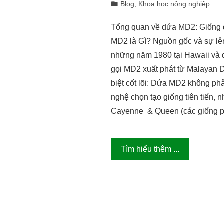
Blog
,
Khoa học nông nghiệp
Tổng quan về dứa MD2: Giống dứ
MD2 là Gì? Nguồn gốc và sự lên
những năm 1980 tại Hawaii và 
gọi MD2 xuất phát từ Malayan Dw
biệt cốt lõi: Dứa MD2 không phả
nghệ chọn tạo giống tiên tiến,
Cayenne & Queen (các giống ph
Tìm hiểu thêm ...