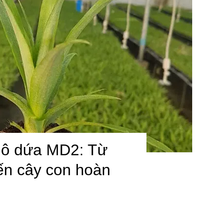
mô dứa MD2: Từ
ến cây con hoàn