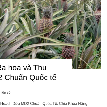
Ra hoa và Thu
 Chuẩn Quốc tế
hiệp số
u Hoạch Dứa MD2 Chuẩn Quốc Tế: Chìa Khóa Nâng