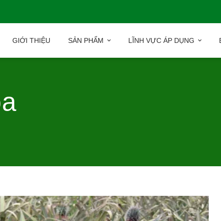
GIỚI THIỆU
SẢN PHẨM
LĨNH VỰC ÁP DỤNG
oa