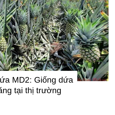
dứa MD2: Giống dứa
ng tại thị trường