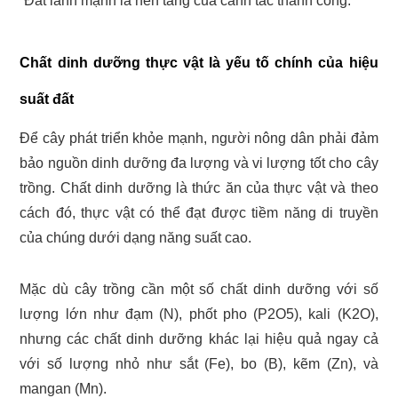
“Đất lành mạnh là nền tảng của canh tác thành công.”
Chất dinh dưỡng thực vật là yếu tố chính của hiệu
suất đất
Để cây phát triển khỏe mạnh, người nông dân phải đảm
bảo nguồn dinh dưỡng đa lượng và vi lượng tốt cho cây
trồng. Chất dinh dưỡng là thức ăn của thực vật và theo
cách đó, thực vật có thể đạt được tiềm năng di truyền
của chúng dưới dạng năng suất cao.
Mặc dù cây trồng cần một số chất dinh dưỡng với số
lượng lớn như đạm (N), phốt pho (P2O5), kali (K2O),
nhưng các chất dinh dưỡng khác lại hiệu quả ngay cả
với số lượng nhỏ như sắt (Fe), bo (B), kẽm (Zn), và
mangan (Mn).