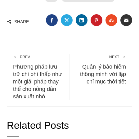
FACEBOOK
TWITTER
LINKEDIN
PINTEREST
STUMBLE
EMA
SHARE
PREV
NEXT
Phương pháp lưu
Quản lý bảo hiểm
trữ chi phí thấp như
thông minh với lập
một giải pháp thay
chỉ mục thời tiết
thế cho nông dân
sản xuất nhỏ
Related Posts