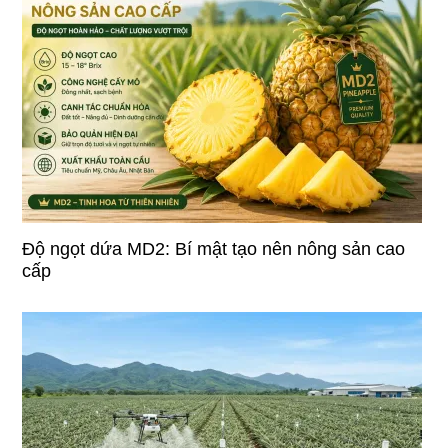
Độ ngọt dứa MD2: Bí mật tạo nên nông sản cao
cấp