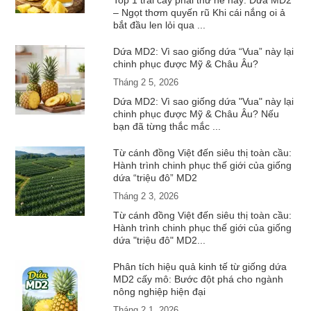
Top 1 trái cây phải thử hè này: Dứa MD2
– Ngọt thơm quyến rũ Khi cái nắng oi ả
bắt đầu len lỏi qua ...
Dứa MD2: Vì sao giống dứa “Vua” này lại
chinh phục được Mỹ & Châu Âu?
Tháng 2 5, 2026
Dứa MD2: Vì sao giống dứa "Vua" này lại
chinh phục được Mỹ & Châu Âu? Nếu
bạn đã từng thắc mắc ...
Từ cánh đồng Việt đến siêu thị toàn cầu:
Hành trình chinh phục thế giới của giống
dứa “triệu đô” MD2
Tháng 2 3, 2026
Từ cánh đồng Việt đến siêu thị toàn cầu:
Hành trình chinh phục thế giới của giống
dứa "triệu đô" MD2...
Phân tích hiệu quả kinh tế từ giống dứa
MD2 cấy mô: Bước đột phá cho ngành
nông nghiệp hiện đại
Tháng 2 1, 2026