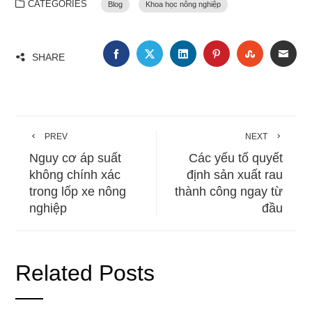
CATEGORIES
Blog
Khoa học nông nghiệp
FACEBOOK
TWITTER
LINKEDIN
PINTEREST
STUMBLE
EMA
SHARE
PREV
NEXT
Nguy cơ áp suất
Các yếu tố quyết
không chính xác
định sản xuất rau
trong lốp xe nông
thành công ngay từ
nghiệp
đầu
Related Posts