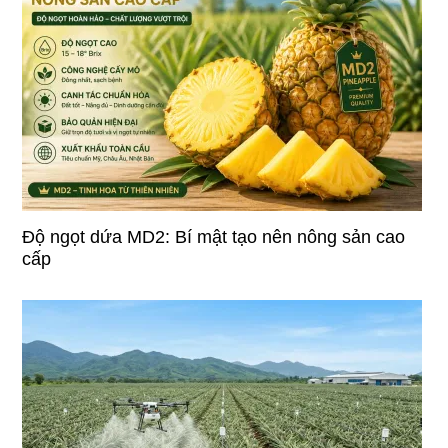
Độ ngọt dứa MD2: Bí mật tạo nên nông sản cao
cấp