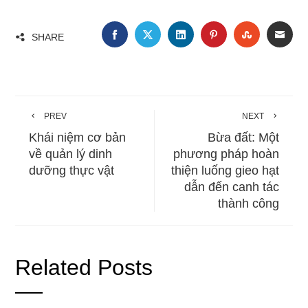
FACEBOOK
TWITTER
LINKEDIN
PINTEREST
STUMBLE
EMA
SHARE
PREV
NEXT
Khái niệm cơ bản
Bừa đất: Một
về quản lý dinh
phương pháp hoàn
dưỡng thực vật
thiện luống gieo hạt
dẫn đến canh tác
thành công
Related Posts