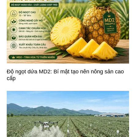
Độ ngọt dứa MD2: Bí mật tạo nên nông sản cao
cấp