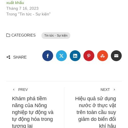
xuất khẩu
Tháng 7 16, 2023
Trong "Tin tức - Sự kiện"
CATEGORIES
Tin tức - Sự kiện
FACEBOOK
TWITTER
LINKEDIN
PINTEREST
STUMBLE
EMA
SHARE
PREV
NEXT
Khám phá tiềm
Hiệu quả sử dụng
năng của Nông
nước ở thực vật
nghiệp tự động và
trên toàn cầu suy
tự động hóa trong
giảm do biến đổi
tương lai
khí hậu