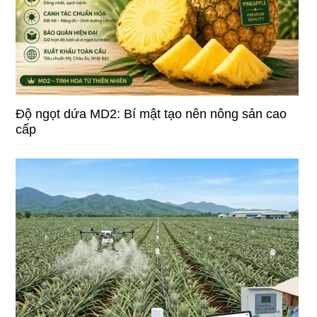
Độ ngọt dứa MD2: Bí mật tạo nên nông sản cao
cấp