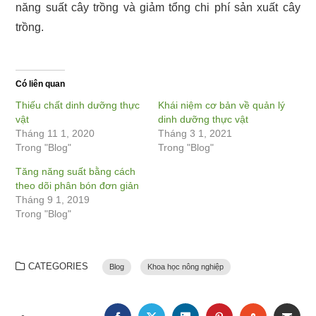
năng suất cây trồng và giảm tổng chi phí sản xuất cây
trồng.
Có liên quan
Thiếu chất dinh dưỡng thực
Khái niệm cơ bản về quản lý
vật
dinh dưỡng thực vật
Tháng 11 1, 2020
Tháng 3 1, 2021
Trong "Blog"
Trong "Blog"
Tăng năng suất bằng cách
theo dõi phân bón đơn giản
Tháng 9 1, 2019
Trong "Blog"
CATEGORIES
Blog
Khoa học nông nghiệp
FACEBOOK
TWITTER
LINKEDIN
PINTEREST
STUMBLE
EMA