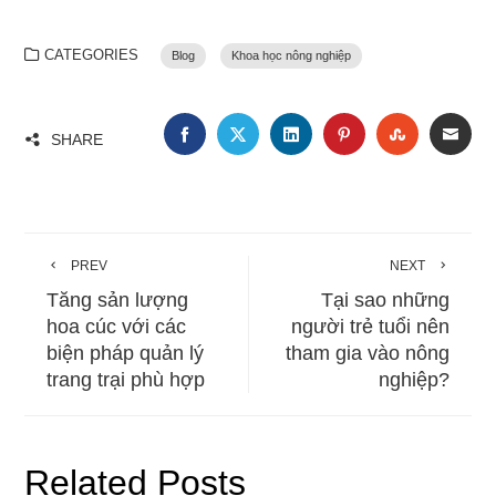
CATEGORIES
Blog
Khoa học nông nghiệp
FACEBOOK
TWITTER
LINKEDIN
PINTEREST
STUMBLE
EMA
SHARE
PREV
NEXT
Tăng sản lượng
Tại sao những
hoa cúc với các
người trẻ tuổi nên
biện pháp quản lý
tham gia vào nông
trang trại phù hợp
nghiệp?
Related Posts