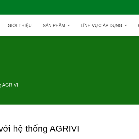
GIỚI THIỆU
SẢN PHẨM
LĨNH VỰC ÁP DỤNG
ng AGRIVI
 với hệ thống AGRIVI