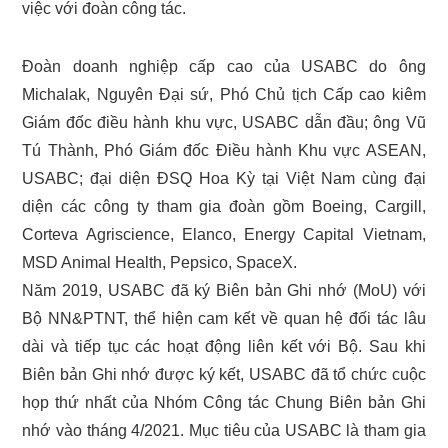
việc với đoàn công tác.
Đoàn doanh nghiệp cấp cao của USABC do ông
Michalak, Nguyên Đại sứ, Phó Chủ tịch Cấp cao kiêm
Giám đốc điều hành khu vực, USABC dẫn đầu; ông Vũ
Tú Thành, Phó Giám đốc Điều hành Khu vực ASEAN,
USABC; đại diện ĐSQ Hoa Kỳ tại Việt Nam cùng đại
diện các công ty tham gia đoàn gồm Boeing, Cargill,
Corteva Agriscience, Elanco, Energy Capital Vietnam,
MSD Animal Health, Pepsico, SpaceX.
Năm 2019, USABC đã ký Biên bản Ghi nhớ (MoU) với
Bộ NN&PTNT, thể hiện cam kết về quan hệ đối tác lâu
dài và tiếp tục các hoạt động liên kết với Bộ. Sau khi
Biên bản Ghi nhớ được ký kết, USABC đã tổ chức cuộc
họp thứ nhất của Nhóm Công tác Chung Biên bản Ghi
nhớ vào tháng 4/2021. Mục tiêu của USABC là tham gia