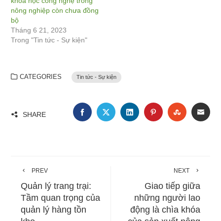
khoa học công nghệ trong
nông nghiệp còn chưa đồng
bộ
Tháng 6 21, 2023
Trong "Tin tức - Sự kiện"
CATEGORIES
Tin tức - Sự kiện
FACEBOOK
TWITTER
LINKEDIN
PINTEREST
STUMBLE
EMA
SHARE
PREV
NEXT
Quản lý trang trại:
Giao tiếp giữa
Tầm quan trọng của
những người lao
quản lý hàng tồn
động là chìa khóa