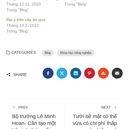
Tháng 12 11, 2020
Trong "Blog"
Trong "Blog"
Địa y trên cây ăn quả
Tháng 10 2, 2022
Trong "Blog"
CATEGORIES
Blog
Khoa học nông nghiệp
FACEBOOK
TWITTER
LINKEDIN
PINTEREST
STUMBLE
EMA
SHARE
PREV
NEXT
Bộ trưởng Lê Minh
Tưới bề mặt có thể
Hoan- Cần tạo một
vừa có chi phí thấp