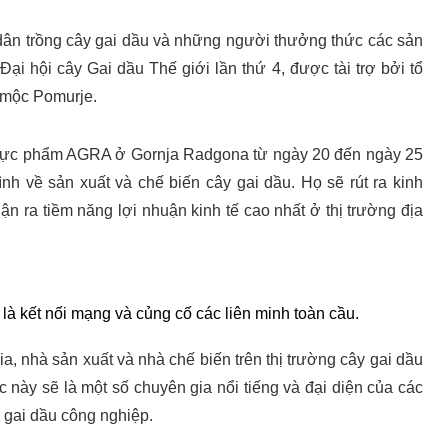
 dân trồng cây gai dầu và những người thưởng thức các sản
ại hội cây Gai dầu Thế giới lần thứ 4, được tài trợ bởi tổ
o mộc Pomurje.
 thực phẩm AGRA ở Gornja Radgona từ ngày 20 đến ngày 25
ình về sản xuất và chế biến cây gai dầu. Họ sẽ rút ra kinh
n ra tiềm năng lợi nhuận kinh tế cao nhất ở thị trường địa
là kết nối mạng và củng cố các liên minh toàn cầu.
, nhà sản xuất và nhà chế biến trên thị trường cây gai dầu
 này sẽ là một số chuyên gia nổi tiếng và đại diện của các
y gai dầu công nghiệp.