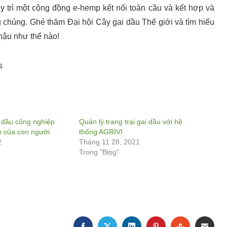
uy trì một cộng đồng e-hemp kết nối toàn cầu và kết hợp và
g chúng. Ghé thăm Đại hội Cây gai dầu Thế giới và tìm hiểu
 hậu như thế nào!
s
i dầu công nghiệp
Quản lý trang trại gai dầu với hệ
n của con người
thống AGRIVI
2
Tháng 11 28, 2021
Trong "Blog"
FACEBOOK
TWITTER
LINKEDIN
PINTEREST
STUMBLE
EMA