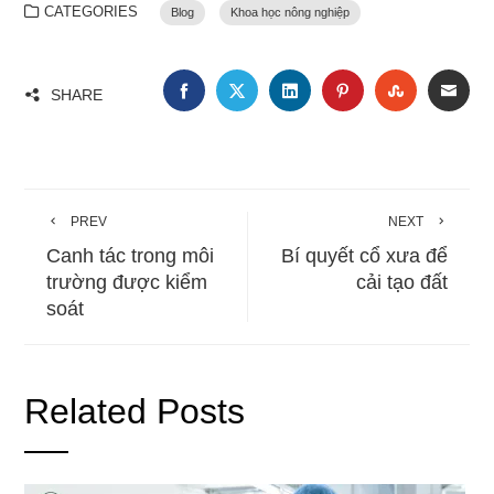
CATEGORIES
Blog
Khoa học nông nghiệp
FACEBOOK
TWITTER
LINKEDIN
PINTEREST
STUMBLE
EMA
SHARE
PREV
NEXT
Canh tác trong môi
Bí quyết cổ xưa để
trường được kiểm
cải tạo đất
soát
Related Posts