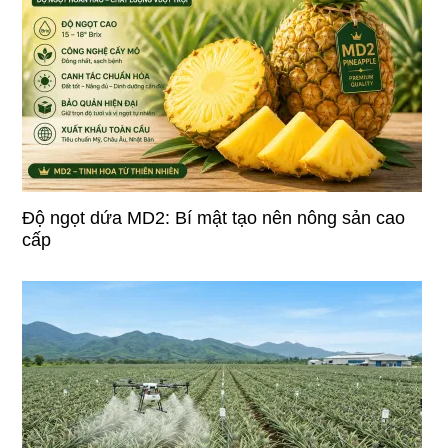
Độ ngọt dứa MD2: Bí mật tạo nên nông sản cao
cấp