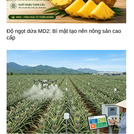
Độ ngọt dứa MD2: Bí mật tạo nên nông sản cao
cấp