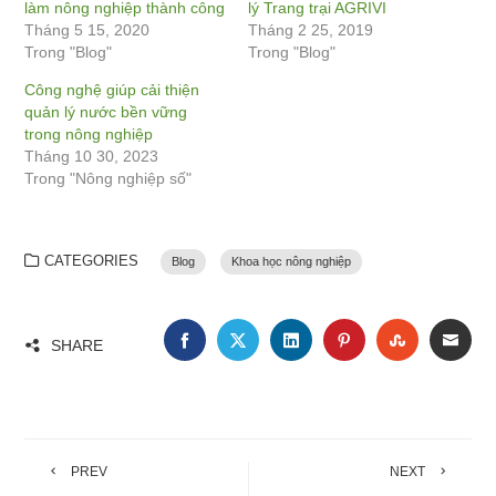
làm nông nghiệp thành công
lý Trang trại AGRIVI
Tháng 5 15, 2020
Tháng 2 25, 2019
Trong "Blog"
Trong "Blog"
Công nghệ giúp cải thiện
quản lý nước bền vững
trong nông nghiệp
Tháng 10 30, 2023
Trong "Nông nghiệp số"
CATEGORIES
Blog
Khoa học nông nghiệp
FACEBOOK
TWITTER
LINKEDIN
PINTEREST
STUMBLE
EMA
SHARE
PREV
NEXT